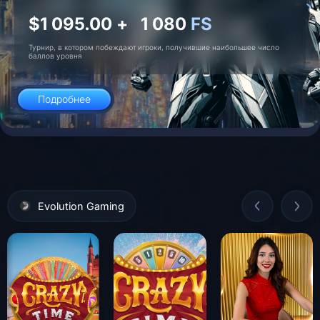
$1 095.00 +
1 080
FS
Турнир, в котором побеждают игроки, получившие наибольшее число
баллов уровня
Подробнее
Evolution Gaming