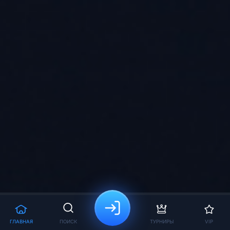
ГЛАВНАЯ
ПОИСК
ТУРНИРЫ
VIP